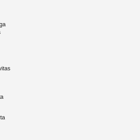
gga
s
itas
ta
ta