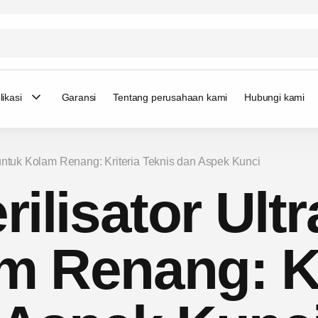
likasi
Garansi
Tentang perusahaan kami
Hubungi kami
et untuk Kolam Renang: Kriteria Teknis dan Aspek Kunci
ilisator Ultr
m Renang: Kr