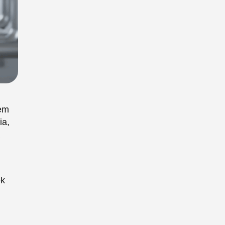
tem
ia,
ek