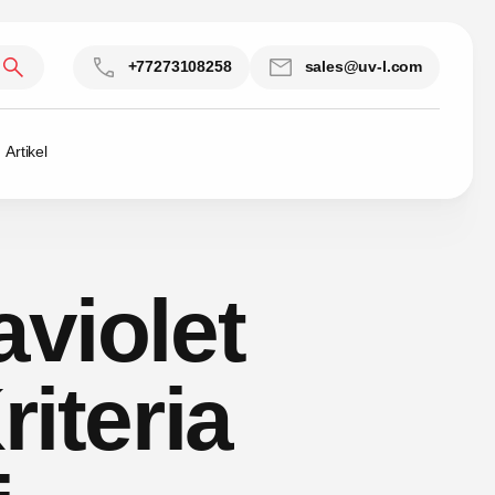
+77273108258
sales@uv-l.com
Artikel
aviolet
iteria