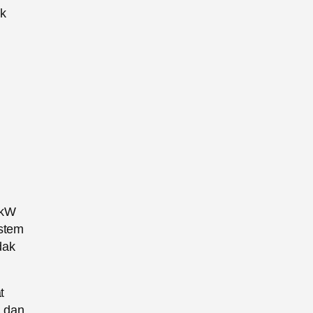
uk
 kW
istem
dak
t
h dan