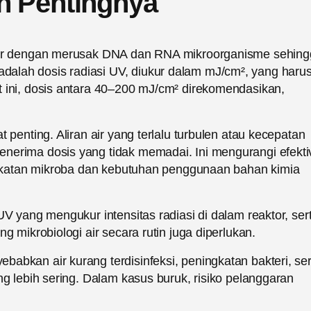
n Pentingnya
 air dengan merusak DNA dan RNA mikroorganisme sehin
alah dosis radiasi UV, diukur dalam mJ/cm², yang haru
t ini, dosis antara 40–200 mJ/cm² direkomendasikan,
 penting. Aliran air yang terlalu turbulen atau kecepatan
nerima dosis yang tidak memadai. Ini mengurangi efektiv
ingkatan mikroba dan kebutuhan penggunaan bahan kimia
UV yang mengukur intensitas radiasi di dalam reaktor, ser
g mikrobiologi air secara rutin juga diperlukan.
abkan air kurang terdisinfeksi, peningkatan bakteri, ser
ng lebih sering. Dalam kasus buruk, risiko pelanggaran