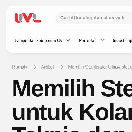
Lampu dan komponen UV
Peralatan
Industri ap
Rumah
Artikel
Memilih Sterilisator Ultraviol
Memilih Ster
untuk Kola